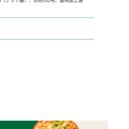
（アミノ酸）、赤色102号、食用加工油