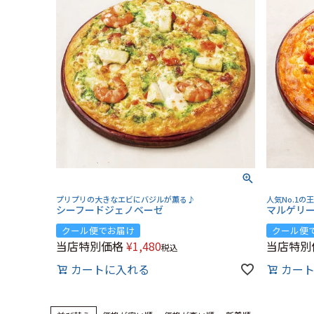
プリプリの大きなエビにバジルが薫る♪
人気No.1の
シーフードジェノベーゼ
マルゲリ
クール便でお届け
クール便
当店特別価格
¥
1,480
当店特別
税込
カートに入れる
カー