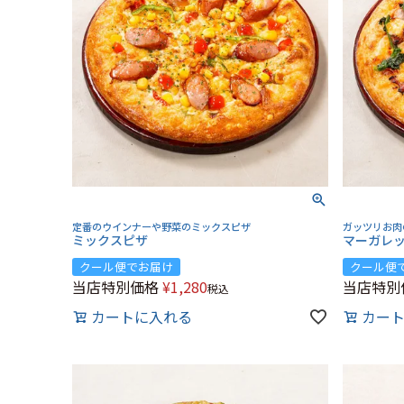
定番のウインナーや野菜のミックスピザ
ガッツリお肉
ミックスピザ
マーガレ
クール便でお届け
クール便
当店特別価格
¥
1,280
当店特別
税込
カートに入れる
カー