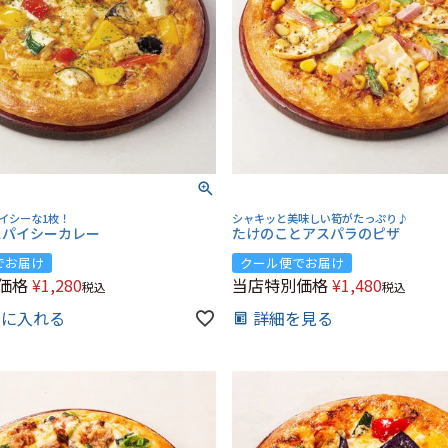
イシーな1枚！
シャキッと美味しい筍がたっぷり♪
スパイシーカレー
たけのことアスパラのピザ
でお届け
クール便でお届け
価格
¥
1,280
当店特別価格
¥
1,480
税込
税込
トに入れる
詳細を見る