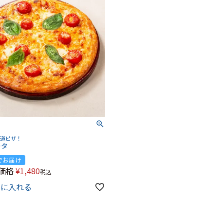
王道ピザ！
ータ
でお届け
価格
¥
1,480
税込
トに入れる