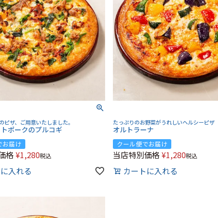
のピザ、ご用意いたしました。
たっぷりのお野菜がうれしいヘルシーピザ
ットポークのプルコギ
オルトラーナ
でお届け
クール便でお届け
価格
¥
1,280
当店特別価格
¥
1,280
税込
税込
トに入れる
カートに入れる