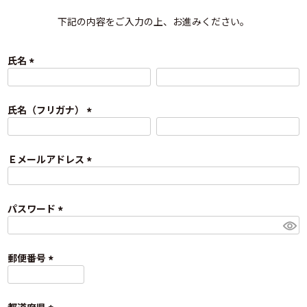
下記の内容をご入力の上、お進みください。
氏名
(
必
須
氏名（フリガナ）
)
(
必
須
Ｅメールアドレス
)
(
必
須
パスワード
)
(
必
須
郵便番号
)
(
必
須