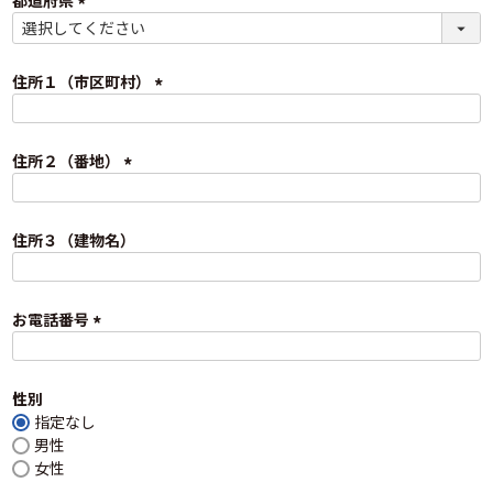
都道府県
)
(
必
須
住所１（市区町村）
)
(
必
須
住所２（番地）
)
(
必
須
住所３（建物名）
)
お電話番号
(
必
須
性別
)
指定なし
男性
女性